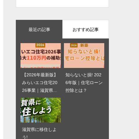
最近の記事
おすすめ記事
【2026年最新版】
低山でも絶景が見
知らないと損! 202
アウトドアリビン
みらいエコ住宅20
たい！滋賀の初心
6年版｜住宅ローン
グの家
26事業｜滋賀県で
者向け登山・ハイ
控除とは？
注文住宅を建てる
キングスポット
なら最大110万円
の補助金
滋賀県に移住しよ
スタバのような家
う!
を建てる | YouTub