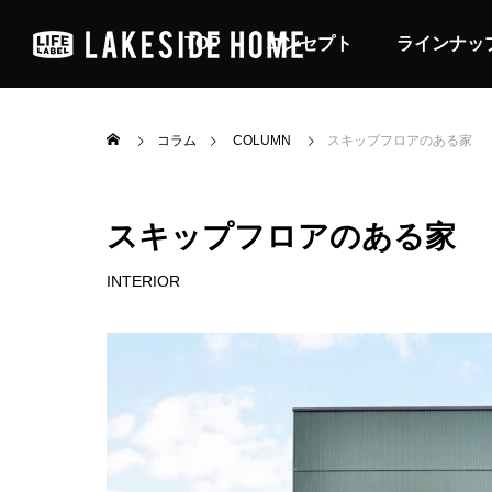
TOP
コンセプト
ラインナッ
コラム
COLUMN
スキップフロアのある家
スキップフロアのある家
INTERIOR

車と暮らす
アウトドアリビングの家
カフェ
LIFE STYLE
INTER