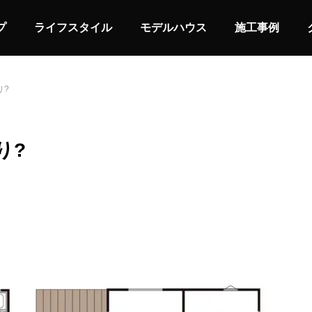
プ
ライフスタイル
モデルハウス
施工事例
り?
り?
スタイルの家
屋上バルコニーの家
IOR
LIFE STYLE