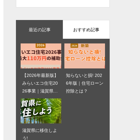
最近の記事
おすすめ記事
【2026年最新版】
半分おうち、半分
知らないと損! 202
カリフォルニアス
みらいエコ住宅20
アウトドアなウッ
6年版｜住宅ローン
タイルの庭 | YouT
26事業｜滋賀県で
ドデッキでホーム
控除とは？
ube
注文住宅を建てる
パーティ
なら最大110万円
の補助金
滋賀県に移住しよ
団信って何?
う!